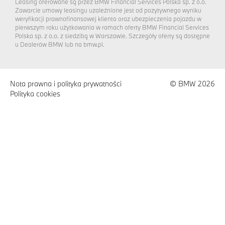
Leasing oferowane są przez BMW Financial Services Polska sp. z o.o.
Zawarcie umowy leasingu uzależnione jest od pozytywnego wyniku
weryfikacji prawnofinansowej klienta oraz ubezpieczenia pojazdu w
pierwszym roku użytkowania w ramach oferty BMW Financial Services
Polska sp. z o.o. z siedzibą w Warszawie. Szczegóły oferty są dostępne
u Dealerów BMW lub na bmw.pl.
Nota prawna i polityka prywatności
© BMW 2026
Polityka cookies