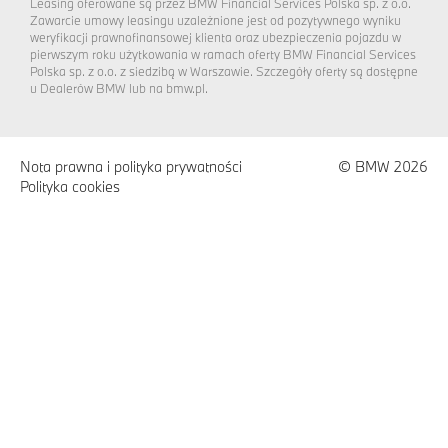
Leasing oferowane są przez BMW Financial Services Polska sp. z o.o.
Zawarcie umowy leasingu uzależnione jest od pozytywnego wyniku
weryfikacji prawnofinansowej klienta oraz ubezpieczenia pojazdu w
pierwszym roku użytkowania w ramach oferty BMW Financial Services
Polska sp. z o.o. z siedzibą w Warszawie. Szczegóły oferty są dostępne
u Dealerów BMW lub na bmw.pl.
Nota prawna i polityka prywatności
© BMW 2026
Polityka cookies