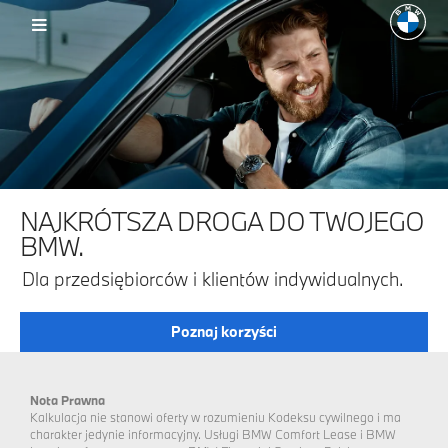
NAJKRÓTSZA DROGA DO TWOJEGO
BMW.
Dla przedsiębiorców i klientów indywidualnych.
Poznaj korzyści
Nota Prawna
Kalkulacja nie stanowi oferty w rozumieniu Kodeksu cywilnego i ma
charakter jedynie informacyjny. Usługi BMW Comfort Lease i BMW