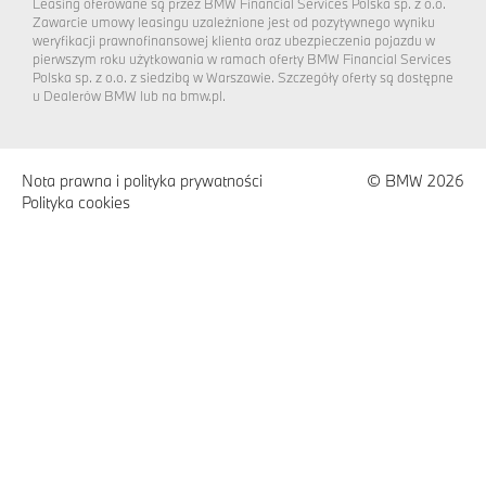
Leasing oferowane są przez BMW Financial Services Polska sp. z o.o.
Zawarcie umowy leasingu uzależnione jest od pozytywnego wyniku
weryfikacji prawnofinansowej klienta oraz ubezpieczenia pojazdu w
pierwszym roku użytkowania w ramach oferty BMW Financial Services
Polska sp. z o.o. z siedzibą w Warszawie. Szczegóły oferty są dostępne
u Dealerów BMW lub na bmw.pl.
Nota prawna i polityka prywatności
© BMW 2026
Polityka cookies